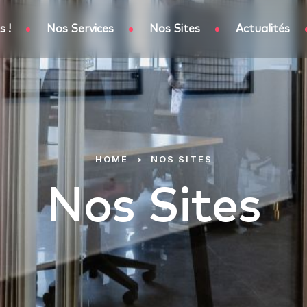
 !
Nos Services
Nos Sites
Actualités
HOME
NOS SITES
>
Nos Sites